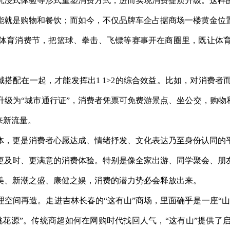
沉浸式体验等形式重塑消费方式，进而实现消费提质升级。这样
能就是购物和餐饮；而如今，不仅品牌车企占据商场一楼黄金位
体育消费节，把篮球、拳击、飞镖等赛事开在商圈里，既让体
领域搭配在一起，才能发挥出1 1>2的综合效益。比如，对消费
级为“城市通行证”，消费者凭票可免费游景点、坐公交，购物
来新流量。
体，更是消费者心愿达成、情绪抒发、文化表达乃至身份认同的
更及时、更满意的消费体验。特别是像全家出游、同学聚会、朋
美、新潮之盛、康健之娱，消费的潜力势必会释放出来。
空间再造。走进吉林长春的“这有山”商场，里面确乎是一座“
桃花源”。传统商超如何在网购时代找回人气，“这有山”提供了