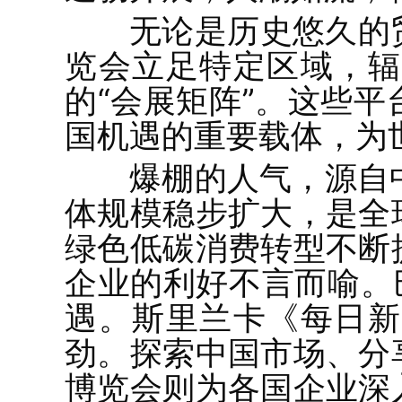
无论是历史悠久的
览会立足特定区域，辐
的“会展矩阵”。这些
国机遇的重要载体，为
爆棚的人气，源自
体规模稳步扩大，是全
绿色低碳消费转型不断
企业的利好不言而喻。
遇。斯里兰卡《每日新
劲。探索中国市场、分
博览会则为各国企业深