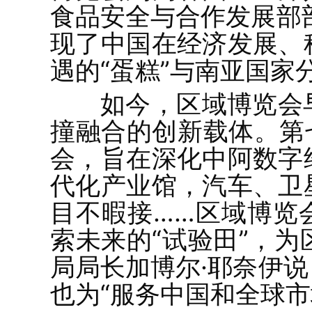
食品安全与合作发展部
现了中国在经济发展、
遇的“蛋糕”与南亚国家
如今，区域博览会
撞融合的创新载体。第
会，旨在深化中阿数字
代化产业馆，汽车、卫
目不暇接……区域博览
索未来的“试验田”，
局局长加博尔·耶奈伊
也为“服务中国和全球