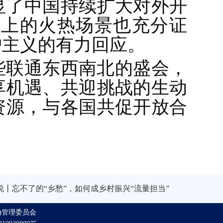
显了中国持续扩大对外开
会上的火热场景也充分证
护主义的有力回应。
些联通东西南北的盛会，
享机遇、共迎挑战的生动
资源，与各国共促开放合
丨忘不了的“乡愁”，如何成乡村振兴“流量担当”
)管理委员会