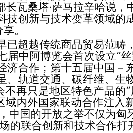
部长瓦桑塔·萨马拉辛哈说，
科技创新与技术变革领域的
分享。
早已超越传统商品贸易范畴
七届中阿博览会首次设立“丝
经济合作；第十五届中国－
星、轨道交通、碳纤维、生
会不再只是地区特色产品的“
为区域内外国家联动合作注入
说，中国的开放之举不仅为匈
市场的联合创新和技术合作打