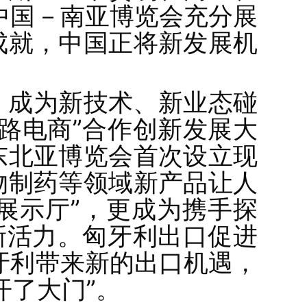
中国－南亚博览会充分展
成就，中国正将新发展机
，成为新技术、新业态碰
路电商”合作创新发展大
东北亚博览会首次设立现
物制药等领域新产品让人
展示厅”，更成为携手探
新活力。匈牙利出口促进
牙利带来新的出口机遇，
开了大门”。