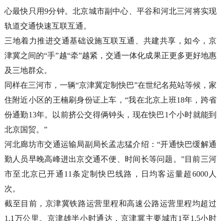
心最快只用9分钟。北京城市副中心、平谷和河北三河将实现
轨道交通快速互联互通。
三地着力推进交通基础设施互联互通、共建共享，如今，京
津冀之间的“手”越“牵”越紧，交通一体化成果正更多更好地惠
及三地群众。
同样在三河市，一辆“京津冀定制快巴”在世纪名苑站等候，家
住附近小区的王楠刷身份证上车，“我在北京上班18年，跨省
份通勤13年。以前挤公交得俩钟头，现在快巴1个小时就能到
北京国贸。”
河北廊坊市交通运输局副局长孟志猛介绍：“开通快巴缓解通
勤人员早晚高峰进出京交通不便、时间长等问题。”目前三河
市至北京已开通11条定制快巴线路，日均客运量超6000人
次。
截至目前，京津冀铁路运营里程和高速公路运营里程均超过
1.1万公里。京津雄半小时通达，京津冀主要城市1至1.5小时