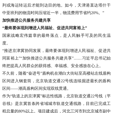
列或海运转运后才能到达目的地。如今，天津港直达塔什干
中亚班列的物流时间压缩近一半，物流费用节省约20%。”
加快推进公共服务共建共享
“最终要体现到增进人民福祉、促进共同富裕上”
国家战略宏伟篇章的最终落点，是人民触手可及的民生温
度。
“推进京津冀协同发展，最终要体现到增进人民福祉、促进共
同富裕上”“加快推进公共服务共建共享”……习近平总书记始
终把提高人民群众的获得感、幸福感、安全感放在心上。
不久前，随着“奋进号”盾构机在潮白大街站至高楼站左线盾构
区间进入钢套筒，北京轨道交通22号线连续掘进最长的盾构
区间——潮高盾构区间实现双线贯通。
作为“轨道上的京津冀”标志性线路，北京轨道交通22号线（平
谷线）是京冀首条跨省域城市轨道交通线路，目前已完成工
程总量的80%以上。项目建成后，河北三河市到北京城市副中