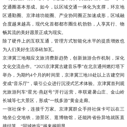
交通圈基本形成。如今，以区域交通一体化为支撑，环京地
区通勤圈、京津雄功能圈、产业协同圈正加速成形，区域融
合度越来越高，现代化首都都市圈生机勃勃，人享其行、物
畅其流的美好愿景正成为现实。
除了硬件上的互联互通，管理方式智能化水平的提质增效也
为人们美好生活添砖加瓦。
京津冀三地顺应文旅消费新趋势，创新旅游合作机制，深化
文化交流合作。“2025京津冀古建音乐季”在北京通州燃灯塔下
举办，为期约4个月的时间里，京津冀三地10处以上古建空间
变成“音乐厅”，吸引公众进行沉浸式艺术体验。京津冀首列观
光旅游列车“星光·燕赵号”开行运营，串联避暑山庄、金山岭
长城等七大景区，形成“一线多游”黄金走廊。
一张社保卡，连接千万家。京津冀群众手持社保卡可以在三
地坐公交地铁，游景区、逛博物馆，还能跨省份异地就医直
接结算，“同城效应”越来越明显。