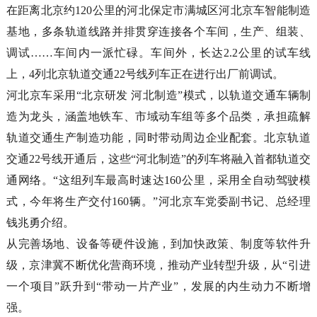
在距离北京约120公里的河北保定市满城区河北京车智能制造
基地，多条轨道线路并排贯穿连接各个车间，生产、组装、
调试……车间内一派忙碌。车间外，长达2.2公里的试车线
上，4列北京轨道交通22号线列车正在进行出厂前调试。
河北京车采用“北京研发 河北制造”模式，以轨道交通车辆制
造为龙头，涵盖地铁车、市域动车组等多个品类，承担疏解
轨道交通生产制造功能，同时带动周边企业配套。北京轨道
交通22号线开通后，这些“河北制造”的列车将融入首都轨道交
通网络。“这组列车最高时速达160公里，采用全自动驾驶模
式，今年将生产交付160辆。”河北京车党委副书记、总经理
钱兆勇介绍。
从完善场地、设备等硬件设施，到加快政策、制度等软件升
级，京津冀不断优化营商环境，推动产业转型升级，从“引进
一个项目”跃升到“带动一片产业”，发展的内生动力不断增
强。