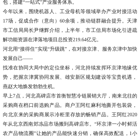
包，搭建“一站式”产业服务体系。
今年以来，围绕机器人、工业母机等领域举办产业对接活动
17场，促成合作（意向）60余项，推动链群融合提升。天津
市工信局局长尹继辉介绍，上半年，市工信局市场化引进疏
解功能资源在津落地项目总投资219.64亿元。
河北用“接得住”实现“升级跳”，在对接京津、服务京津中加快
发展自己——
找准在协同大局中的定位坐标，河北持续发挥环京津地缘优
势，把握京津冀协同发展、雄安新区规划建设等宝贵机遇，
燕赵大地焕发勃勃生机。
早上7点，河北高碑店市首衡智慧冷链展销大厅，南来北往的
采购商在档口前选购产品。商户王阿红麻利地撕开包装袋，
向北京来的采购商展示冷柜里存放的畅销产品。王阿红2020
年从北京西南郊冻品市场搬到高碑店市。“环京津一小时鲜活
农产品物流圈”让她的产品能快速分销，确保高效配送，1小