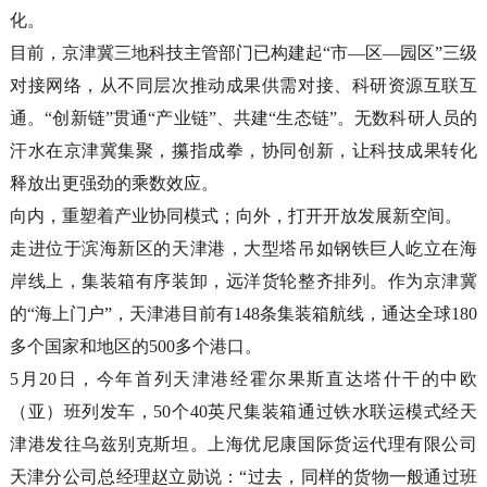
化。
目前，京津冀三地科技主管部门已构建起“市—区—园区”三级
对接网络，从不同层次推动成果供需对接、科研资源互联互
通。“创新链”贯通“产业链”、共建“生态链”。无数科研人员的
汗水在京津冀集聚，攥指成拳，协同创新，让科技成果转化
释放出更强劲的乘数效应。
向内，重塑着产业协同模式；向外，打开开放发展新空间。
走进位于滨海新区的天津港，大型塔吊如钢铁巨人屹立在海
岸线上，集装箱有序装卸，远洋货轮整齐排列。作为京津冀
的“海上门户”，天津港目前有148条集装箱航线，通达全球180
多个国家和地区的500多个港口。
5月20日，今年首列天津港经霍尔果斯直达塔什干的中欧
（亚）班列发车，50个40英尺集装箱通过铁水联运模式经天
津港发往乌兹别克斯坦。上海优尼康国际货运代理有限公司
天津分公司总经理赵立勋说：“过去，同样的货物一般通过班