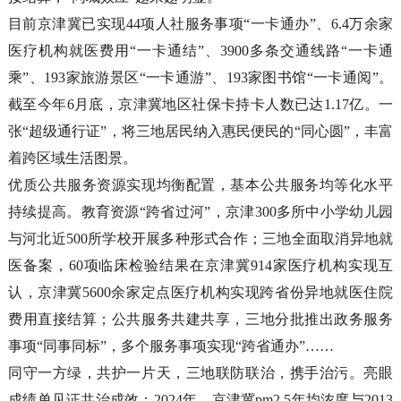
目前京津冀已实现44项人社服务事项“一卡通办”、6.4万余家
医疗机构就医费用“一卡通结”、3900多条交通线路“一卡通
乘”、193家旅游景区“一卡通游”、193家图书馆“一卡通阅”。
截至今年6月底，京津冀地区社保卡持卡人数已达1.17亿。一
张“超级通行证”，将三地居民纳入惠民便民的“同心圆”，丰富
着跨区域生活图景。
优质公共服务资源实现均衡配置，基本公共服务均等化水平
持续提高。教育资源“跨省过河”，京津300多所中小学幼儿园
与河北近500所学校开展多种形式合作；三地全面取消异地就
医备案，60项临床检验结果在京津冀914家医疗机构实现互
认，京津冀5600余家定点医疗机构实现跨省份异地就医住院
费用直接结算；公共服务共建共享，三地分批推出政务服务
事项“同事同标”，多个服务事项实现“跨省通办”……
同守一方绿，共护一片天，三地联防联治，携手治污。亮眼
成绩单见证共治成效：2024年，京津冀pm2.5年均浓度与2013