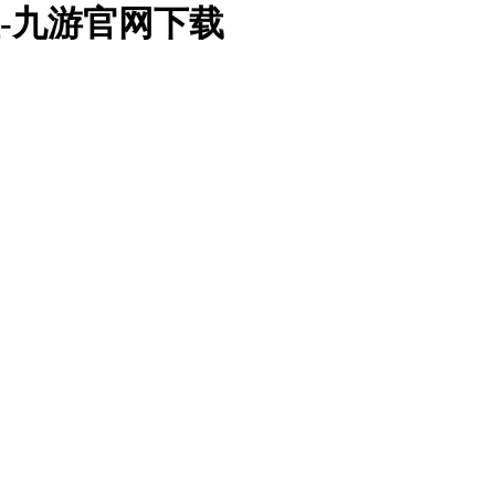
-九游官网下载