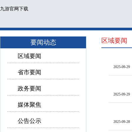
九游官网下载
区域要闻
要闻动态
区域要闻
2025-09-29
省市要闻
政务要闻
2025-09-29
媒体聚焦
公告公示
2025-09-28