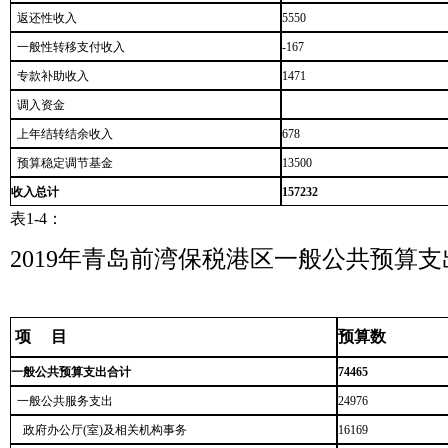
返还性收入
5550
一般性转移支付收入
-167
专款补助收入
1471
调入资金
上年结转结余收入
678
预算稳定调节基金
13500
收入总计
157232
表1-4：
2019年青岛前湾保税港区一般公共预算
项 目
预算数
一般公共预算支出合计
74465
一般公共服务支出
24976
政府办公厅(室)及相关机构事务
16169