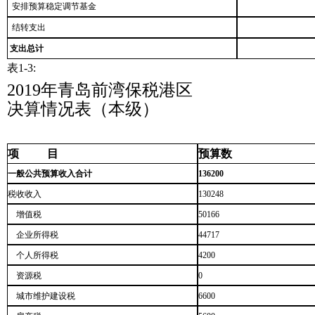
安排预算稳定调节基金
结转支出
支出总计
表1-3:
2019年青岛前湾保税港区 一
决算情况表（本级）
项 目
预算数
一般公共预算收入合计
136200
税收收入
130248
增值税
50166
企业所得税
44717
个人所得税
4200
资源税
0
城市维护建设税
6600