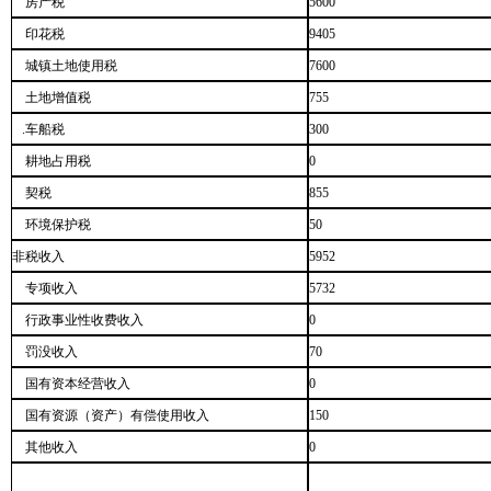
房产税
5600
印花税
9405
城镇土地使用税
7600
土地增值税
755
.车船税
300
耕地占用税
0
契税
855
环境保护税
50
非税收入
5952
专项收入
5732
行政事业性收费收入
0
罚没收入
70
国有资本经营收入
0
国有资源（资产）有偿使用收入
150
其他收入
0