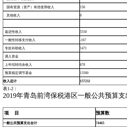
国有资源（资产）有偿使用收入
150
其他收入
0
返还性收入
5550
一般性转移支付收入
-167
专款补助收入
1471
调入资金
上年结转结余收入
678
预算稳定调节基金
13500
收入总计
157232
表1-2：
2019年青岛前湾保税港区一般公共预算
项 目
预算数
一般公共预算支出合计
74465