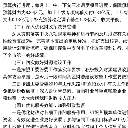
预算执行进度，每月上、中、下旬三次调度项目进度，保障预算
预算财力为8.89亿元。加上上级专项转移支付0.33亿元、上年结
支出0.13亿元；补充预算稳定调节基金1.78亿元，收支平衡。
（二）深入优化财政预决算管理
深入贯彻落实中央八项规定精神和厉行节约反对浪费有关要求
性经费支出5%，完善基本支出的定额标准，把好支出核算、绩
用款计划审批流程，确保国库集中支付电子化改革顺利进行。指
了全市第一的好成绩。
（三）切实做好财源建设工作
一是按照工委管委工作落实年要求，积极投入财源建设攻坚组
具体攻坚举措，是今后一段时间我区财源建设攻坚工作重要依
二是按照工委管委2019年工作思路和“双招双引”有关工作
免抵调税收额度；深入走访青岛港、百丽鞋业等重点税源企业
项税费，大大缓解我区财政收入压力
（四）优化服务效能，加强财政监督
一是优化财政对各项工作的服务作用。组织各预算单位进行
资金，有效促进企业更好发展；参与编制工程项目标底4219万元
的土地使用权进行清查盘点。及时组织完成职工个人信息采集、