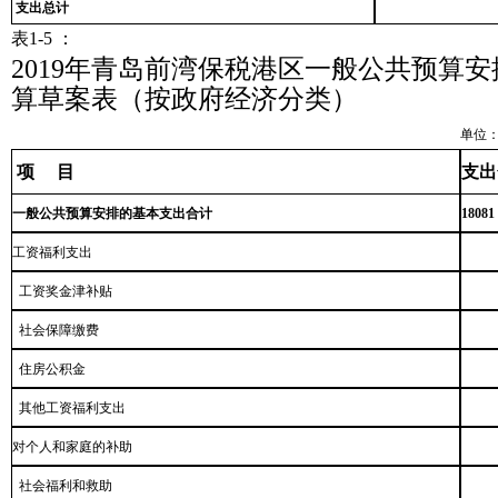
支出总计
表1-5 ：
2019年青岛前湾保税港区一般公共预算
算草案表（按政府经济分类）
单位
项 目
支出
一般公共预算安排的基本支出合计
18081
工资福利支出
工资奖金津补贴
社会保障缴费
住房公积金
其他工资福利支出
对个人和家庭的补助
社会福利和救助