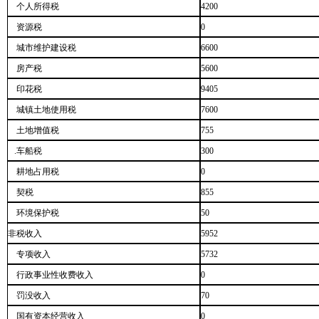
个人所得税
4200
资源税
0
城市维护建设税
6600
房产税
5600
印花税
9405
城镇土地使用税
7600
土地增值税
755
.车船税
300
耕地占用税
0
契税
855
环境保护税
50
非税收入
5952
专项收入
5732
行政事业性收费收入
0
罚没收入
70
国有资本经营收入
0