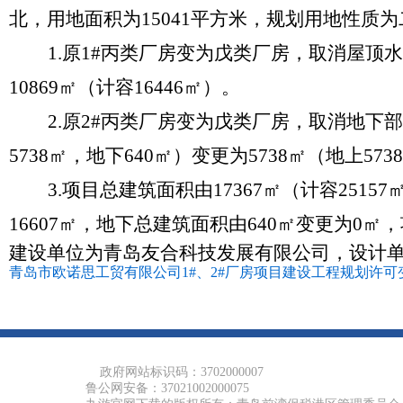
北，用地面积为
15041
平方米，
规划用地性质为
1.
原
1#丙类厂房变为戊类厂房，取消屋顶水箱
10869㎡（计容16446㎡）
。
2.
原
2#丙类厂房变为戊类厂房，取消地下部
5738㎡，地下640㎡）变更为5738㎡（地上57
3.项目总建筑面积由17367㎡（计容2515
16607㎡，地下总建筑面积由640㎡变更为0㎡，项
建设单位为青岛友合科技发展有限公司，设计
青岛市欧诺思工贸有限公司1#、2#厂房项目建设工程规划许可变更
政府网站标识码：3702000007
鲁公网安备：37021002000075