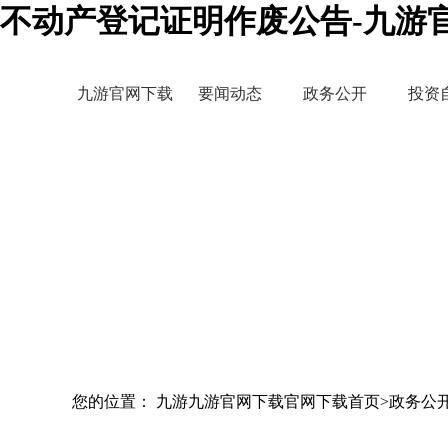
不动产登记证明作废公告-九游
九游官网下载
要闻动态
政务公开
投资
您的位置： 九游九游官网下载官网下载首页>政务公