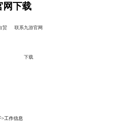
官网下载
自贸
联系九游官网
下载
开>工作信息