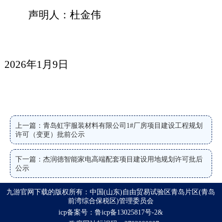
声明人：
杜金伟
202
6
年
1
月
9
日
上一篇：青岛虹宇服装材料有限公司1#厂房项目建设工程规划
许可（变更）批前公示
下一篇：杰润德智能家电高端配套项目建设用地规划许可批后
公示
九游官网下载的版权所有：中国(山东)自由贸易试验区青岛片区(青岛
前湾综合保税区)管理委员会
icp备案号：鲁icp备13025817号-2&