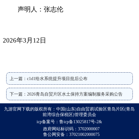
声明人：
张志伦
202
6
年
3
月
12
日
上一篇：c1d1给水系统提升项目批后公布
下一篇：2026青岛自贸片区水土保持方案编制服务采购公告
九游官网下载的版权所有：中国(山东)自由贸易试验区青岛片区(青岛
前湾综合保税区)管理委员会
icp备案号：鲁icp备13025817号-2&
政府网站标识码：3702000007
鲁公网安备：37021002000075