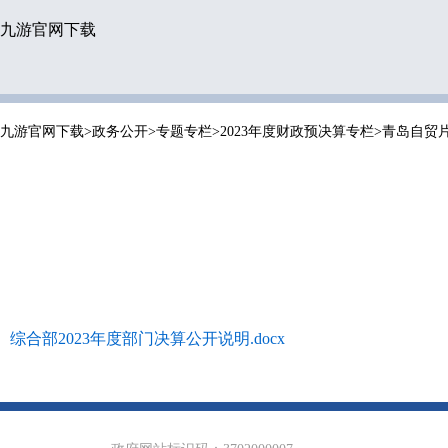
九游官网下载
九游官网下载
>
政务公开
>
专题专栏
>
2023年度财政预决算专栏
>
青岛自贸
综合部2023年度部门决算公开说明.docx