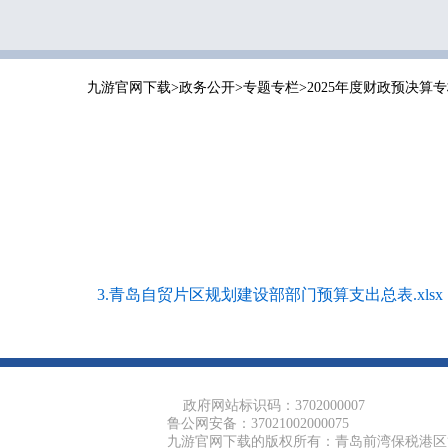
九游官网下载
>
政务公开
>
专题专栏
>
2025年度财政预决算
3.青岛自贸片区规划建设部部门预算支出总表.xlsx
政府网站标识码：3702000007
鲁公网安备：37021002000075
九游官网下载的版权所有：青岛前湾保税港区