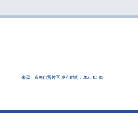
来源：青岛自贸片区
发布时间：2025-03-05