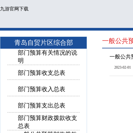
九游官网下载
一般公共
青岛自贸片区综合部
部门预算有关情况的说
一般公共
明
2023-02-01
部门预算收支总表
部门预算收入总表
部门预算支出总表
部门预算财政拨款收支
总表