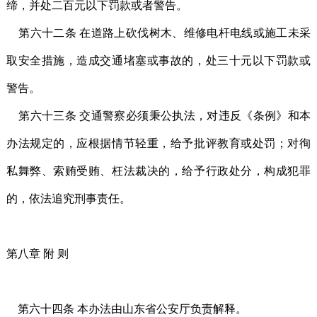
缔，并处二百元以下罚款或者警告。
第六十二条 在道路上砍伐树木、维修电杆电线或施工未采
取安全措施，造成交通堵塞或事故的，处三十元以下罚款或
警告。
第六十三条 交通警察必须秉公执法，对违反《条例》和本
办法规定的，应根据情节轻重，给予批评教育或处罚；对徇
私舞弊、索贿受贿、枉法裁决的，给予行政处分，构成犯罪
的，依法追究刑事责任。
第八章 附 则
第六十四条 本办法由山东省公安厅负责解释。