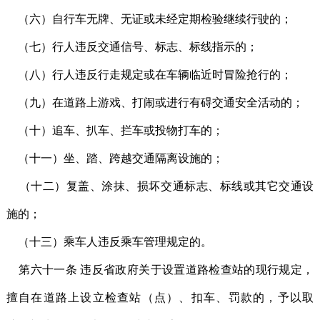
（六）自行车无牌、无证或未经定期检验继续行驶的；
（七）行人违反交通信号、标志、标线指示的；
（八）行人违反行走规定或在车辆临近时冒险抢行的；
（九）在道路上游戏、打闹或进行有碍交通安全活动的；
（十）追车、扒车、拦车或投物打车的；
（十一）坐、踏、跨越交通隔离设施的；
（十二）复盖、涂抹、损坏交通标志、标线或其它交通设
施的；
（十三）乘车人违反乘车管理规定的。
第六十一条 违反省政府关于设置道路检查站的现行规定，
擅自在道路上设立检查站（点）、扣车、罚款的，予以取