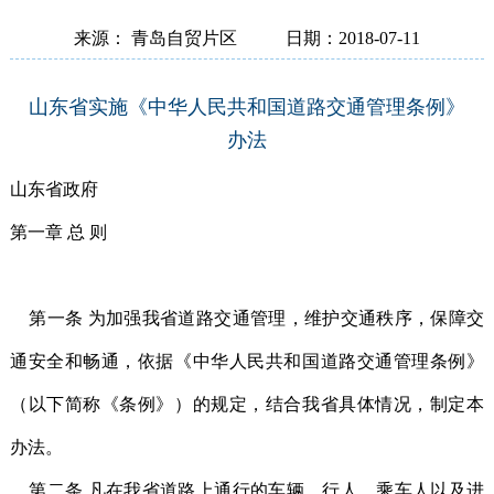
来源： 青岛自贸片区
日期：2018-07-11
山东省实施《中华人民共和国道路交通管理条例》
办法
山东省政府
第一章 总 则
第一条 为加强我省道路交通管理，维护交通秩序，保障交
通安全和畅通，依据《中华人民共和国道路交通管理条例》
（以下简称《条例》）的规定，结合我省具体情况，制定本
办法。
第二条 凡在我省道路上通行的车辆、行人、乘车人以及进