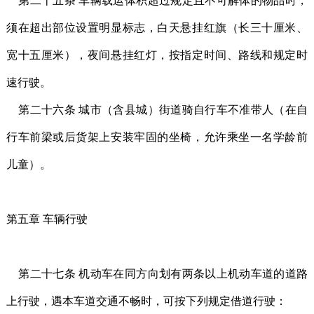
第二十五条 车辆载运体积超过规定且不可解体的物品时，
须在超出部位设置明显标志，白天悬挂红旗（长三十厘米、
宽十五厘米），夜间悬挂红灯，按指定时间、路线和规定时
速行驶。
第二十六条 城市（含县城）街道骑自行车不准带人（在自
行车前梁或后货架上安装牢固的坐椅，允许乘坐一名学龄前
儿童）。
第五章 车辆行驶
第二十七条 机动车在同方向划有两条以上机动车道的道路
上行驶，遇本车道交通不畅时，可按下列规定借道行驶：