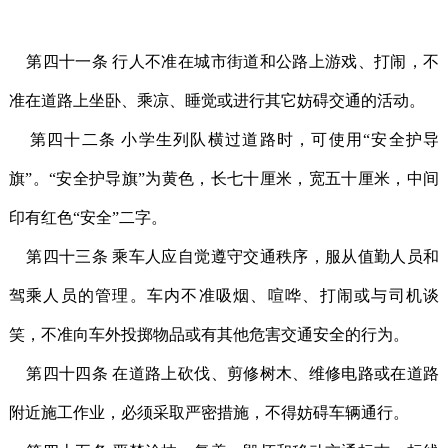
第四十一条 行人不准在城市街道和公路上游戏、打闹，不
准在道路上坐卧、乘凉、睡觉或进行其它妨碍交通的活动。
第四十二条 小学生列队横过道路时，可使用“安全护导
旗”。“安全护导旗”为黄色，长七十厘米，宽五十厘米，中间
印有红色“安全”二字。
第四十三条 乘车人应自觉遵守交通秩序，服从值勤人员和
驾乘人员的管理。车内不准吸烟、喧哗、打闹或与司机谈
笑，不准向车外投掷物品或有其他危害交通安全的行为。
第四十四条 在道路上砍伐、剪修树木、维修电路或在道路
附近施工作业，必须采取严密措施，不得妨碍车辆通行。