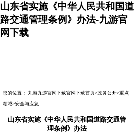
山东省实施《中华人民共和国道
路交通管理条例》办法-九游官
网下载
您的位置： 九游九游官网下载官网下载首页>政务公开>重点
领域>安全与应急
山东省实施《中华人民共和国道路交通管
理条例》办法