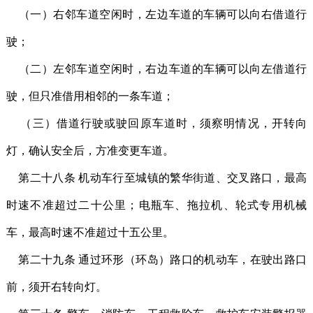
（一）右邻车道空闲时，左边车道的车辆可以向右借道行
驶；
（二）左邻车道空闲时，右边车道的车辆可以向左借道行
驶，但只准借用相邻的一条车道；
（三）借道行驶或驶回原车道时，须察明情况，开转向
灯，确认安全后，方准变更车道。
第二十八条 机动车行至城镇的繁华街道、交叉路口，最高
时速不准超过二十公里；电瓶车、拖拉机、轮式专用机械
车，最高时速不准超过十五公里。
第二十九条 通过环形（环岛）路口的机动车，在驶出路口
前，须开右转向灯。