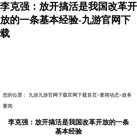
李克强：放开搞活是我国改革开
放的一条基本经验-九游官网下
载
您的位置： 九游九游官网下载官网下载首页>要闻动态>政务
要闻
李克强：放开搞活是我国改革开放的一条
基本经验