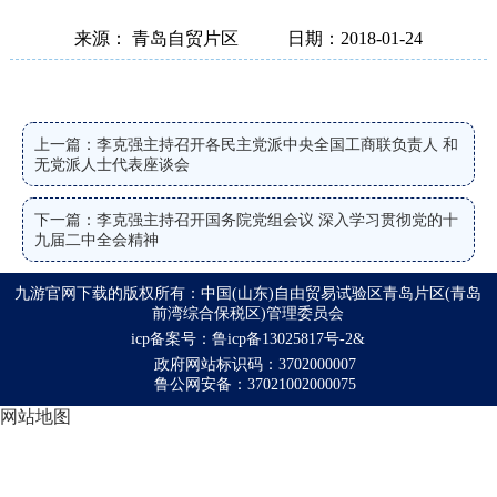
来源： 青岛自贸片区
日期：2018-01-24
上一篇：李克强主持召开各民主党派中央全国工商联负责人 和
无党派人士代表座谈会
下一篇：李克强主持召开国务院党组会议 深入学习贯彻党的十
九届二中全会精神
九游官网下载的版权所有：中国(山东)自由贸易试验区青岛片区(青岛
前湾综合保税区)管理委员会
icp备案号：鲁icp备13025817号-2&
政府网站标识码：3702000007
鲁公网安备：37021002000075
网站地图